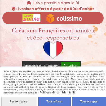
Drive possible dans le 91

Livraison offerte à patir de 50€ d'achat

Créations Françaises
artisanales
et éco-responsables
Autoriser
Facebook est désactivé.
Nous utilisons des cookies pour assurer le bon fonctionnement de notre site et analyser notre trafic
et pour vous offrir une meilleure expérience à des fins de statistiques. Pour cela, nos partenaires et
MENTIONS LÉGALES
CONDITIONS GÉNÉRALES DE VENTE
POLITIQUE
nous peuvent utiliser des cookies ou d'autres technologies pour stocker et accéder à des
informations personnelles comme votre visite sur notre site. Nous partageons également des
informations sur l'utilisation de notre site avec nos partenaires de médias sociaux, de publicité et
DE CONFIDENTIALITÉ
GESTION COOKIES
MON COMPTE
CRÉER
d'analyse, qui peuvent combiner celles-ci avec d'autres informations que vous leur avez fournies
ou qu'ils ont collectées lors de votre utilisation de leurs services. Vous pouvez retirer votre
UN SITE INTERNET
consentement, enregistré pour 6 mois, à l'aide du lien en pied de page « Gestion Cookies ». Voir
Politique de confidentialité
notre politique de confidentialité :
Personnaliser
Tout refuser
Tout accepter