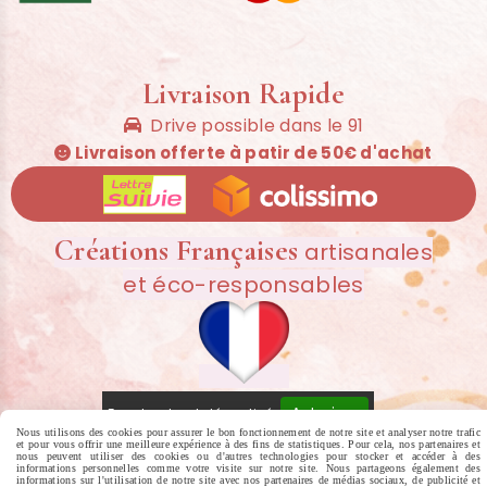
Livraison Rapide
Drive possible dans le 91

Livraison offerte à patir de 50€ d'achat

Créations Françaises
artisanales
et éco-responsables
Autoriser
Facebook est désactivé.
Nous utilisons des cookies pour assurer le bon fonctionnement de notre site et analyser notre trafic
et pour vous offrir une meilleure expérience à des fins de statistiques. Pour cela, nos partenaires et
nous peuvent utiliser des cookies ou d'autres technologies pour stocker et accéder à des
MENTIONS LÉGALES
CONDITIONS GÉNÉRALES DE VENTE
POLITIQUE
informations personnelles comme votre visite sur notre site. Nous partageons également des
informations sur l'utilisation de notre site avec nos partenaires de médias sociaux, de publicité et