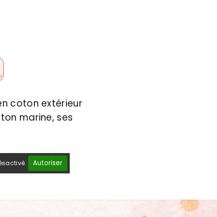
en coton extérieur
oton marine, ses
Autoriser
ésactivé.