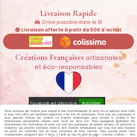
Livraison Rapide
Drive possible dans le 91

Livraison offerte à patir de 50€ d'achat

Créations Françaises
artisanales
et éco-responsables
Autoriser
Facebook est désactivé.
Nous utilisons des cookies pour assurer le bon fonctionnement de notre site et analyser notre trafic
et pour vous offrir une meilleure expérience à des fins de statistiques. Pour cela, nos partenaires et
MENTIONS LÉGALES
CONDITIONS GÉNÉRALES DE VENTE
POLITIQUE
nous peuvent utiliser des cookies ou d'autres technologies pour stocker et accéder à des
informations personnelles comme votre visite sur notre site. Nous partageons également des
DE CONFIDENTIALITÉ
GESTION COOKIES
MON COMPTE
CRÉER
informations sur l'utilisation de notre site avec nos partenaires de médias sociaux, de publicité et
d'analyse, qui peuvent combiner celles-ci avec d'autres informations que vous leur avez fournies
ou qu'ils ont collectées lors de votre utilisation de leurs services. Vous pouvez retirer votre
UN SITE INTERNET
consentement, enregistré pour 6 mois, à l'aide du lien en pied de page « Gestion Cookies ». Voir